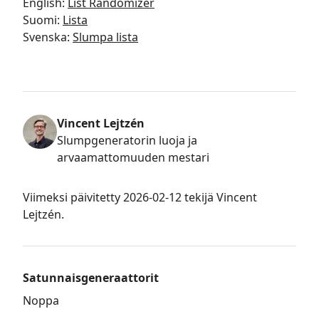
English
:
List Randomizer
Suomi
:
Lista
Svenska
:
Slumpa lista
Vincent Lejtzén
Slumpgeneratorin luoja ja
arvaamattomuuden mestari
Viimeksi päivitetty
2026-02-12
tekijä Vincent
Lejtzén
.
Satunnaisgeneraattorit
Noppa