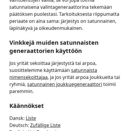
vaihtoehtojen välillä, se voi jopa toimia
satunnaisena valintageneraattorina tekemään
päätöksen puolestasi. Tarkoituksesta riippumatta
periaate on aina sama: järjestys on satunnainen,
läpinäkyvä ja oikeudenmukainen.
Vinkkejä muiden satunnaisten
generaattorien käyttöön
Jos yrität sekoittaa järjestystä tai arpoa,
suosittelemme käyttämään
satunnaista
nimensekoittajaa
, ja jos yrität arpoa joukkueita tai
ryhmiä,
satunnainen joukkuegeneraattori
toimii
paremmin.
Käännökset
Dansk
:
Liste
Deutsch
:
Zufällige Liste