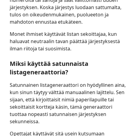
numeroita tai sanoja ja saat välittömästi uuden
järjestyksen. Koska järjestys luodaan sattumalta,
tulos on oikeudenmukainen, puolueeton ja
mahdoton ennustaa etukäteen.
Monet ihmiset käyttävät listan sekoittajaa, kun
haluavat neutraalin tavan päättää järjestyksestä
ilman riitoja tai suosimista.
Miksi käyttää satunnaista
listageneraattoria?
Satunnainen listageneraattori on hyödyllinen aina,
kun sinun täytyy välttää manuaalinen lajittelu. Sen
sijaan, että kirjoittaisit nimiä paperilapuille tai
sekoittaisit kortteja käsin, tämä generaattori
tuottaa nopeasti satunnaisen järjestyksen
sekunneissa.
Opettajat käyttävät sitä usein kutsumaan