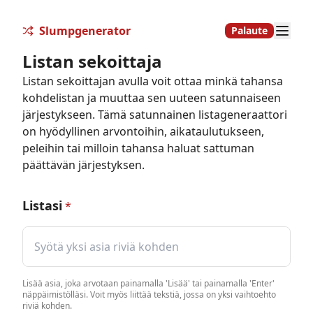
Slumpgenerator
Palaute
Listan sekoittaja
Listan sekoittajan avulla voit ottaa minkä tahansa
kohdelistan ja muuttaa sen uuteen satunnaiseen
järjestykseen. Tämä satunnainen listageneraattori
on hyödyllinen arvontoihin, aikataulutukseen,
peleihin tai milloin tahansa haluat sattuman
päättävän järjestyksen.
Listasi
*
Lisää asia, joka arvotaan painamalla 'Lisää' tai painamalla 'Enter'
näppäimistölläsi. Voit myös liittää tekstiä, jossa on yksi vaihtoehto
riviä kohden.